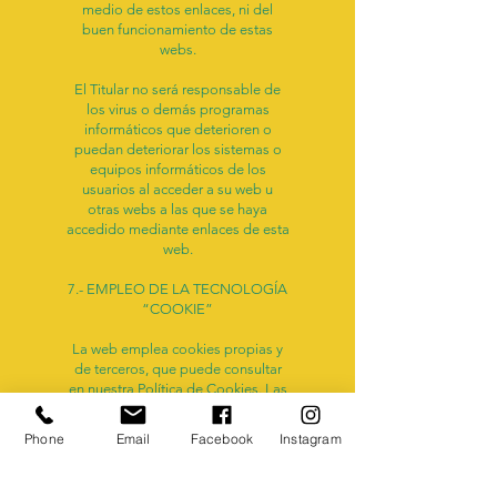
medio de estos enlaces, ni del
buen funcionamiento de estas
webs.
El Titular no será responsable de
los virus o demás programas
informáticos que deterioren o
puedan deteriorar los sistemas o
equipos informáticos de los
usuarios al acceder a su web u
otras webs a las que se haya
accedido mediante enlaces de esta
web.
7.- EMPLEO DE LA TECNOLOGÍA
“COOKIE”
La web emplea cookies propias y
de terceros, que puede consultar
en nuestra Política de Cookies. Las
cookies que utilizamos respetan en
todo momento la privacidad del
Phone
Email
Facebook
Instagram
visitante.
8.- PROPIEDAD INTELECTUAL E