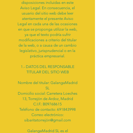
disposiciones incluidas en este
Aviso Legal. En consecuencia, el
usuario del sitio web debe leer
atentamente el presente Aviso
Legal en cada una de las ocasiones
en que se proponga utilizar la web,
ya que el texto podría sufrir
modificaciones a criterio del titular
de la web, o a causa de un cambio
legislativo, jurisprudencial o en la
práctica empresarial.
1.- DATOS DEL RESPONSABLE
TITULAR DEL SITIO WEB
Nombre del titular: GalangaMadrid
SL
Domicilio social: Carretera Loeches
13, Torrejón de Ardoz, Madrid
C.I.F.: B09768615
Teléfono de contacto:
691843998
Correo electrónico:
sibaritatorrejón@gmail.com
GalangaMadrid SL es el