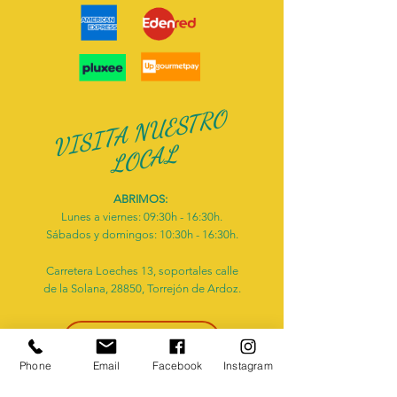
V
I
S
I
T
A
N
U
E
S
T
R
O
L
O
C
A
L
ABRIMOS:
Lunes a viernes: 09:30h - 16:30h.
Sábados y domingos: 10:30h - 16:30h.
Carretera Loeches 13, soportales calle
de la Solana, 28850, Torrejón de Ardoz.
Aviso legal
Phone
Email
Facebook
Instagram
Política de privacidad